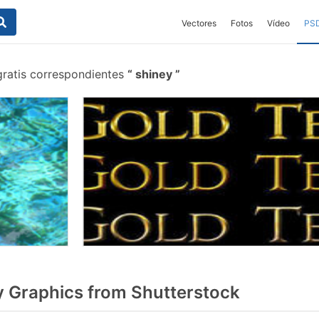
Vectores
Fotos
Vídeo
PS
gratis correspondientes
shiney
 Graphics from Shutterstock