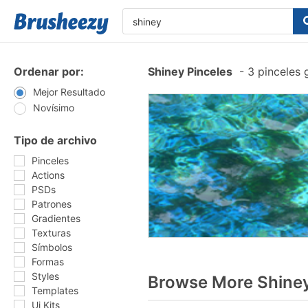
Ordenar por:
Shiney Pinceles
-
3 pinceles 
Mejor Resultado
Novísimo
Tipo de archivo
Pinceles
Actions
PSDs
Patrones
Gradientes
Texturas
Símbolos
Formas
Styles
Browse More Shiney
Templates
Ui Kits