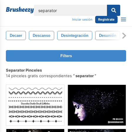
lose
Iniciar sesión
Regístrate
Decaer
Descanso
Desintegración
Desunión
Ro
Filters
Separator Pinceles
14 pinceles gratis correspondientes
separator