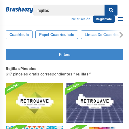
lose
Iniciar sesión
Regístrate
Cuadrícula
Papel Cuadriculado
Líneas De Cuadrícula
Filters
Rejillas Pinceles
617 pinceles gratis correspondientes
rejillas