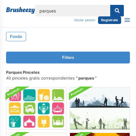
lose
Iniciar sesión
Regístrate
Fondo
Filters
Parques Pinceles
40 pinceles gratis correspondientes
parques