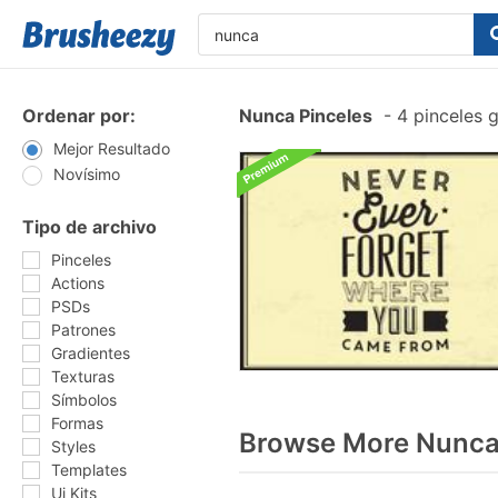
Ordenar por:
Nunca Pinceles
-
4 pinceles g
Mejor Resultado
Novísimo
Tipo de archivo
Pinceles
Actions
PSDs
Patrones
Gradientes
Texturas
Símbolos
Formas
Browse More Nunca 
Styles
Templates
Ui Kits