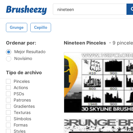
Grunge
Cepillo
Ordenar por:
Nineteen Pinceles
-
9 pincele
Mejor Resultado
Novísimo
Tipo de archivo
Pinceles
Actions
PSDs
Patrones
Gradientes
Texturas
Símbolos
Formas
Styles