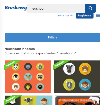
lose
Iniciar sesión
Regístrate
Filters
Neushoorn Pinceles
6 pinceles gratis correspondientes
neushoorn