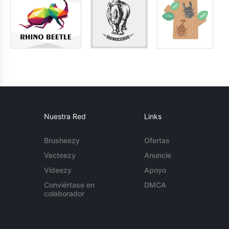
Nuestra Red
Links
Brusheezy
Ofertas
Vecteezy
Anuncie
Videezy
Apoyo
Conviértase en
DMCA
colaborador