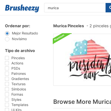
Ordenar por:
Murica Pinceles
-
2 pinceles 
Mejor Resultado
Novísimo
Tipo de archivo
Pinceles
Actions
PSDs
Patrones
Gradientes
Texturas
Símbolos
Formas
Styles
Browse More Murica
Templates
Ui Kits