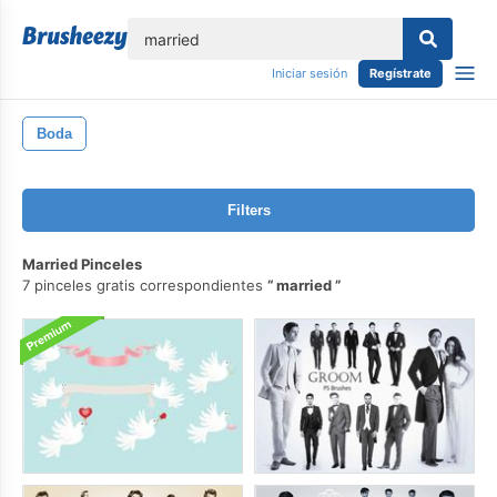
lose
Iniciar sesión
Regístrate
Boda
Filters
Married Pinceles
7 pinceles gratis correspondientes
married