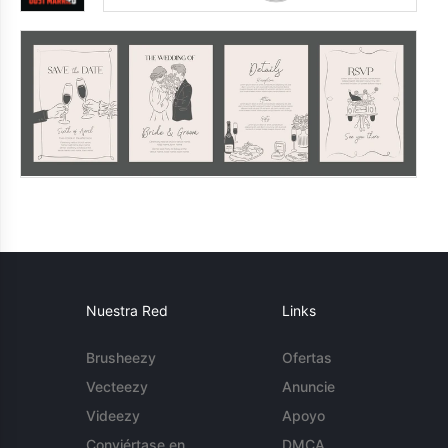
Nuestra Red
Links
Brusheezy
Ofertas
Vecteezy
Anuncie
Videezy
Apoyo
Conviértase en
DMCA