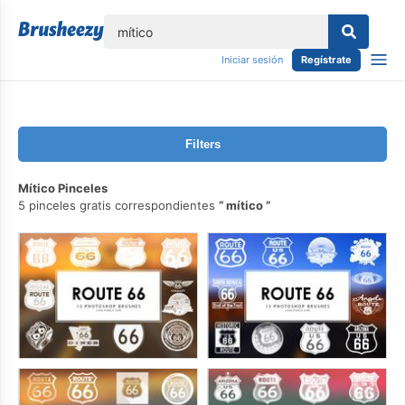
lose
Iniciar sesión
Regístrate
Filters
Mítico Pinceles
5 pinceles gratis correspondientes
mítico