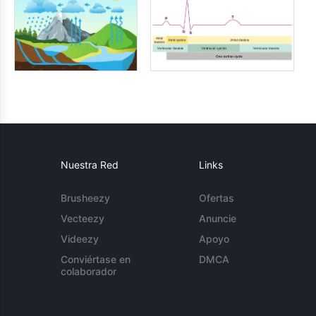
Nuestra Red
Links
Brusheezy
Ofertas
Vecteezy
Anuncie
Videezy
Apoyo
Conviértase en
DMCA
colaborador