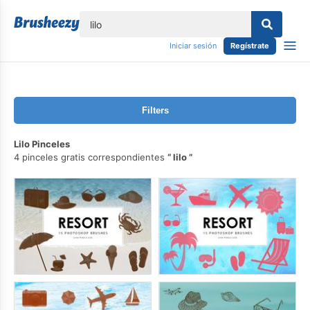
lose
Iniciar sesión
Regístrate
Filters
Lilo Pinceles
4 pinceles gratis correspondientes
lilo