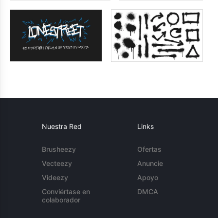
Nuestra Red
Links
Brusheezy
Ofertas
Vecteezy
Anuncie
Videezy
Apoyo
Conviértase en
DMCA
colaborador