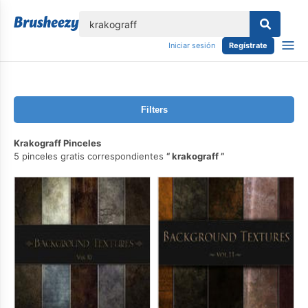
lose
Iniciar sesión
Regístrate
Filters
Krakograff Pinceles
5 pinceles gratis correspondientes
krakograff