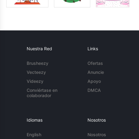
Nuestra Red
Links
Brusheezy
Ofertas
Vecteezy
Anuncie
Videezy
Apoyo
Conviértase en
DMCA
colaborador
Idiomas
Nosotros
English
Nosotros