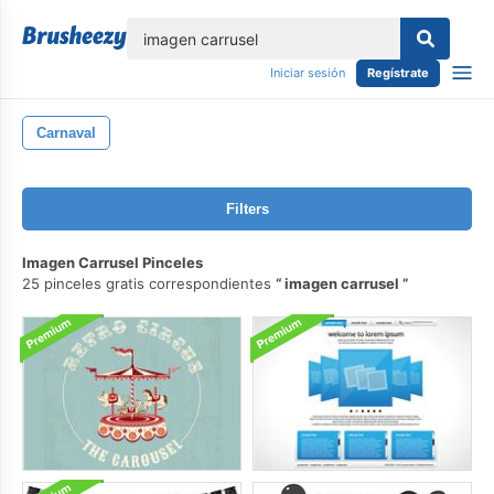
lose
Iniciar sesión
Regístrate
Carnaval
Filters
Imagen Carrusel Pinceles
25 pinceles gratis correspondientes
imagen carrusel