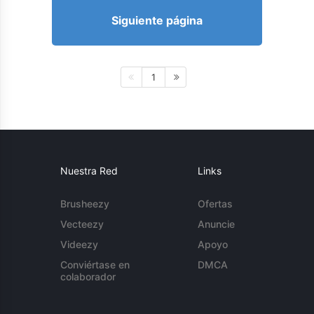
Siguiente página
1
Nuestra Red
Links
Brusheezy
Ofertas
Vecteezy
Anuncie
Videezy
Apoyo
Conviértase en
DMCA
colaborador