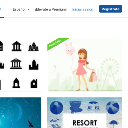
Regístrate
D
Español
¡Elevate a Premium!
Iniciar sesión