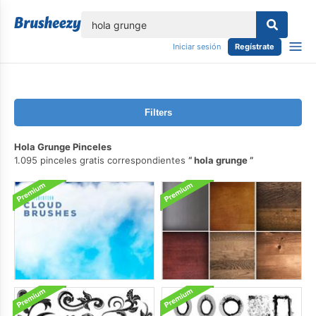
lose
Iniciar sesión
Regístrate
Filters
Hola Grunge Pinceles
1.095 pinceles gratis correspondientes
hola grunge