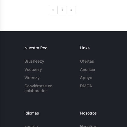
1
Nuestra Red
Links
Brusheezy
Ofertas
Vecteezy
Anuncie
Videezy
Apoyo
Conviértase en
DMCA
colaborador
Idiomas
Nosotros
English
Nosotros