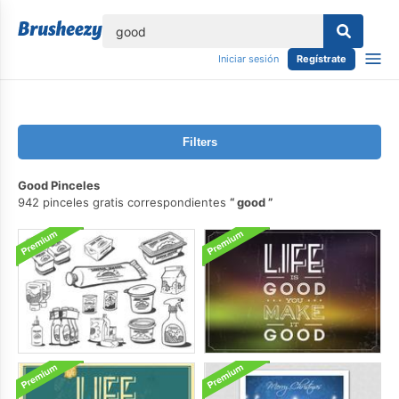
lose
Iniciar sesión
Regístrate
Filters
Good Pinceles
942 pinceles gratis correspondientes
good