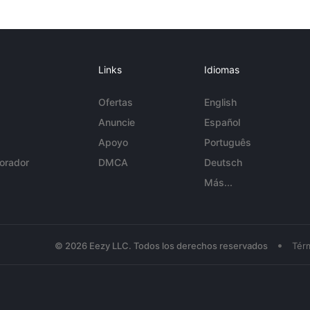
Links
Idiomas
Ofertas
English
Anuncie
Español
Apoyo
Português
orador
DMCA
Deutsch
Más...
•
© 2026 Eezy LLC. Todos los derechos reservados
Tér