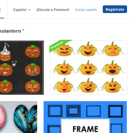
Regístrate
D
Español
¡Elevate a Premium!
Iniciar sesión
kolantern