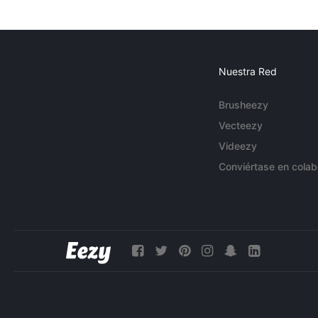
Nuestra Red
Brusheezy
Vecteezy
Videezy
Conviértase en colab