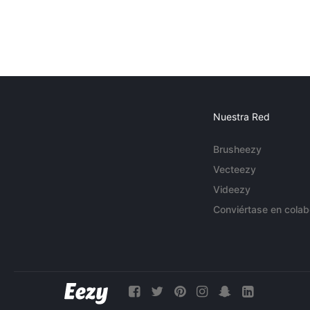
Nuestra Red
Brusheezy
Vecteezy
Videezy
Conviértase en colab