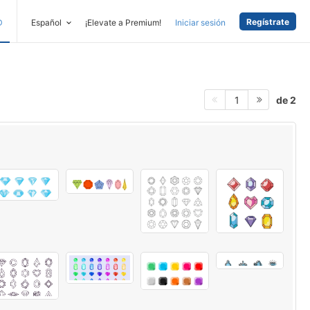
Regístrate
D
Español
¡Elevate a Premium!
Iniciar sesión
de 2
1