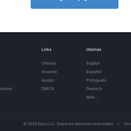
Links
Idiomas
Ofertas
English
Anuncie
Español
Apoyo
Português
orador
DMCA
Deutsch
Más...
•
© 2026 Eezy LLC. Todos los derechos reservados
Tér