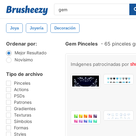
Joya
Joyería
Decoración
Ordenar por:
Gem Pinceles
-
65 pinceles g
Mejor Resultado
Novísimo
Imágenes patrocinadas por
Tipo de archivo
Pinceles
Actions
PSDs
Patrones
Gradientes
Texturas
Símbolos
Formas
Styles