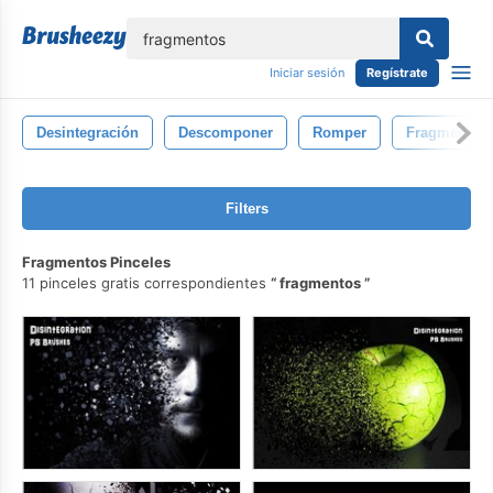
lose
Iniciar sesión
Regístrate
Desintegración
Descomponer
Romper
Fragmentaci
Filters
Fragmentos Pinceles
11 pinceles gratis correspondientes
fragmentos