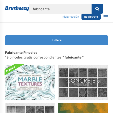
lose
Iniciar sesión
Regístrate
Filters
Fabricante Pinceles
19 pinceles gratis correspondientes
fabricante