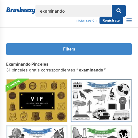
lose
Iniciar sesión
Regístrate
Filters
Examinando Pinceles
31 pinceles gratis correspondientes
examinando