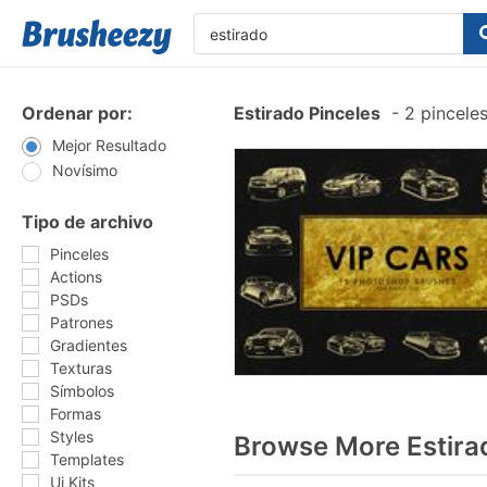
Ordenar por:
Estirado Pinceles
-
2 pinceles
Mejor Resultado
Novísimo
Tipo de archivo
Pinceles
Actions
PSDs
Patrones
Gradientes
Texturas
Símbolos
Formas
Styles
Browse More Estira
Templates
Ui Kits