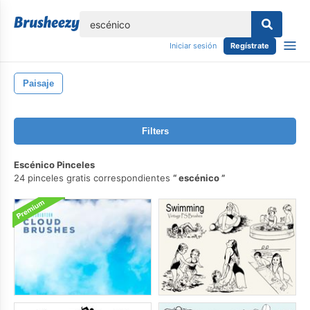
lose
Iniciar sesión
Regístrate
Paisaje
Filters
Escénico Pinceles
24 pinceles gratis correspondientes
escénico