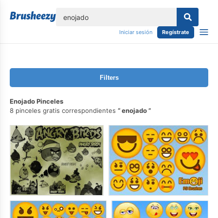
lose
Iniciar sesión
Regístrate
Filters
Enojado Pinceles
8 pinceles gratis correspondientes
enojado