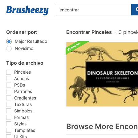
Ordenar por:
Encontrar Pinceles
-
3 pincel
Mejor Resultado
Novísimo
Tipo de archivo
Pinceles
Actions
PSDs
Patrones
Gradientes
Texturas
Símbolos
Formas
Styles
Browse More Encont
Templates
Ui Kits