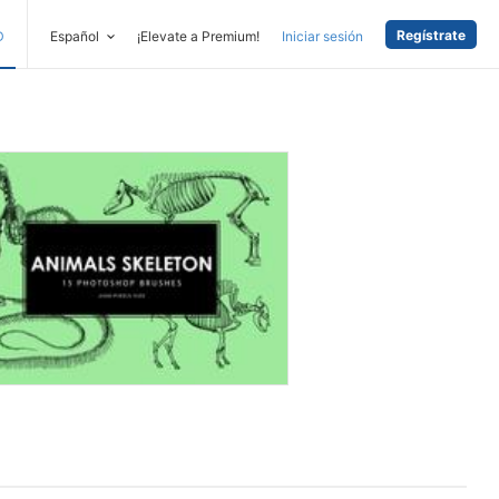
Regístrate
D
Español
¡Elevate a Premium!
Iniciar sesión