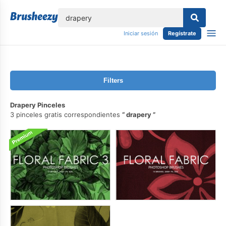
lose
Iniciar sesión
Regístrate
Filters
Drapery Pinceles
3 pinceles gratis correspondientes
drapery