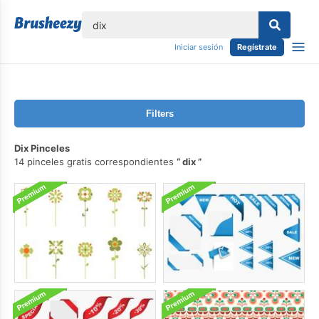
lose
Iniciar sesión
Regístrate
Filters
Dix Pinceles
14 pinceles gratis correspondientes
dix