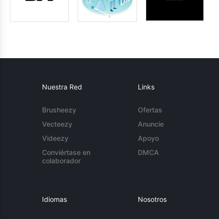
Nuestra Red
Links
Brusheezy
Ofertas
Vecteezy
Anuncie
Videezy
Apoyo
Conviértase en
DMCA
colaborador
Idiomas
Nosotros