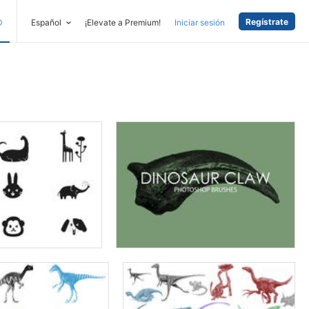
Regístrate
D
Español
¡Elevate a Premium!
Iniciar sesión