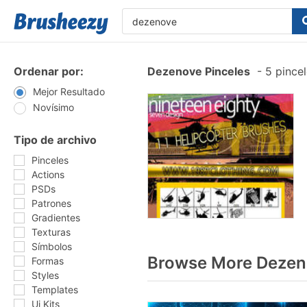
Ordenar por:
Dezenove Pinceles
-
5 pincel
Mejor Resultado
Novísimo
Tipo de archivo
Pinceles
Actions
PSDs
Patrones
Gradientes
Texturas
Símbolos
Browse More Dezeno
Formas
Styles
Templates
Ui Kits