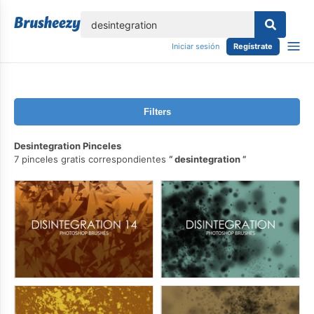
lose
Iniciar sesión
Regístrate
Filters
Desintegration Pinceles
7 pinceles gratis correspondientes
desintegration