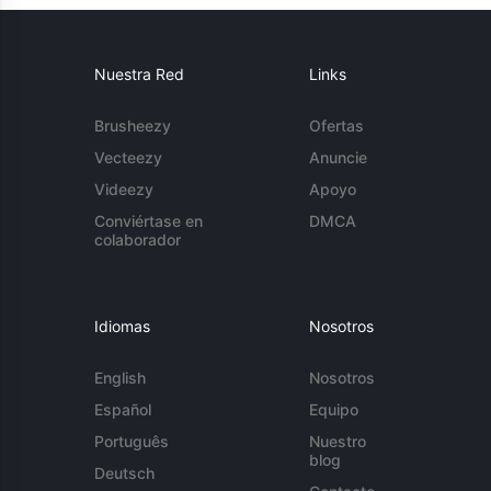
Nuestra Red
Links
Brusheezy
Ofertas
Vecteezy
Anuncie
Videezy
Apoyo
Conviértase en
DMCA
colaborador
Idiomas
Nosotros
English
Nosotros
Español
Equipo
Português
Nuestro
blog
Deutsch