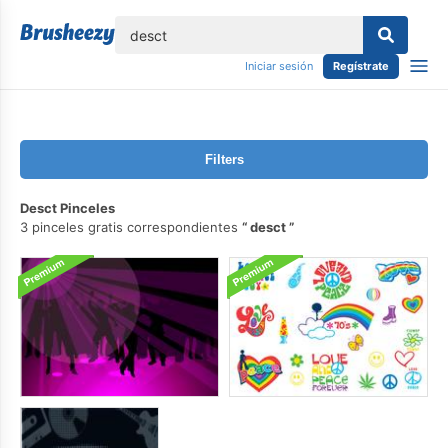
lose
Iniciar sesión
Regístrate
Filters
Desct Pinceles
3 pinceles gratis correspondientes
desct