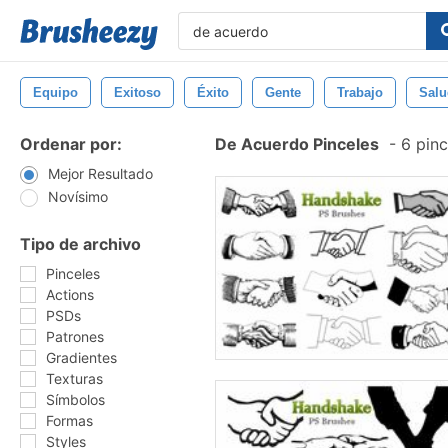
Equipo
Exitoso
Éxito
Gente
Trabajo
Sal
Ordenar por:
De Acuerdo Pinceles
-
6 pinc
Mejor Resultado
Novísimo
Tipo de archivo
Pinceles
Actions
PSDs
Patrones
Gradientes
Texturas
Símbolos
Formas
Styles