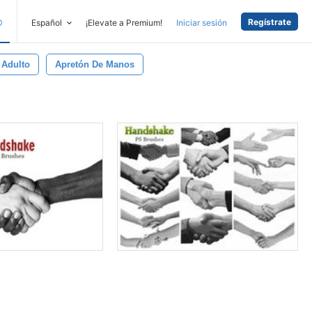
Regístrate
D
Español
¡Elevate a Premium!
Iniciar sesión
Adulto
Apretón De Manos