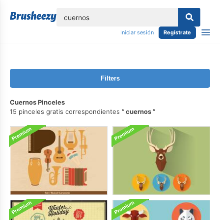
lose
Iniciar sesión
Regístrate
Filters
Cuernos Pinceles
15 pinceles gratis correspondientes
cuernos