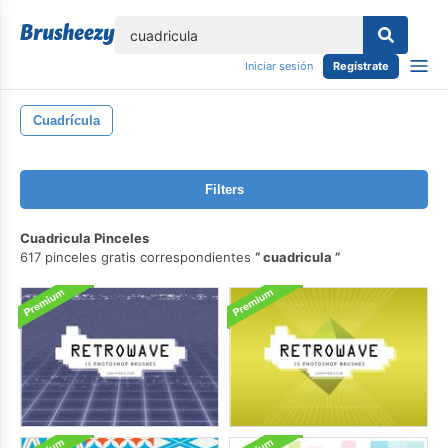
lose
Iniciar sesión
Regístrate
Cuadrícula
Filters
Cuadricula Pinceles
617 pinceles gratis correspondientes
cuadricula