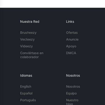
Nuestra Red
Links
Brusheezy
Ofertas
Vecteezy
Anuncie
Videezy
Apoyo
Conviértase en
DMCA
colaborador
Idiomas
Nosotros
English
Nosotros
Español
Equipo
Português
Nuestro
blog