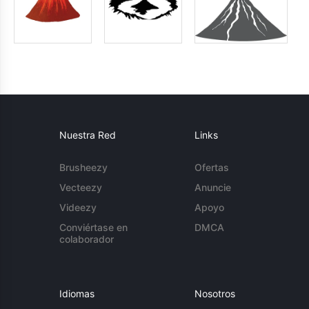
Nuestra Red
Links
Brusheezy
Ofertas
Vecteezy
Anuncie
Videezy
Apoyo
Conviértase en
DMCA
colaborador
Idiomas
Nosotros