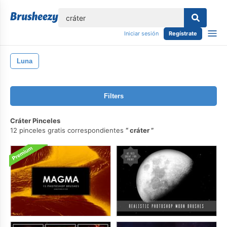
lose
Iniciar sesión
Regístrate
Luna
Filters
Cráter Pinceles
12 pinceles gratis correspondientes
cráter