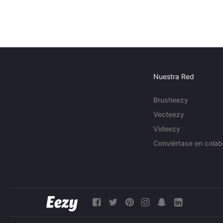
Nuestra Red
Brusheezy
Vecteezy
Videezy
Conviértase en colab