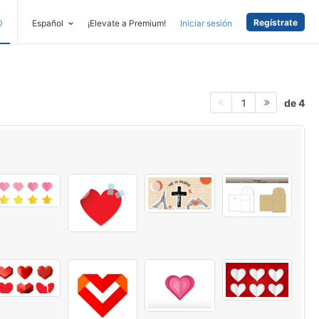
Regístrate
D
Español
¡Elevate a Premium!
Iniciar sesión
de 4
1