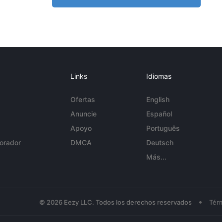
Links
Idiomas
Ofertas
English
Anuncie
Español
Apoyo
Português
orador
DMCA
Deutsch
Más...
•
© 2026 Eezy LLC. Todos los derechos reservados
Tér