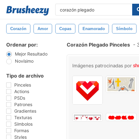
Corazón
Amor
Copas
Enamorado
Símbolo
Ordenar por:
Corazón Plegado Pinceles
-
3
Mejor Resultado
Novísimo
Imágenes patrocinadas por
Tipo de archivo
Pinceles
Actions
PSDs
Patrones
Gradientes
Texturas
Símbolos
Formas
Styles