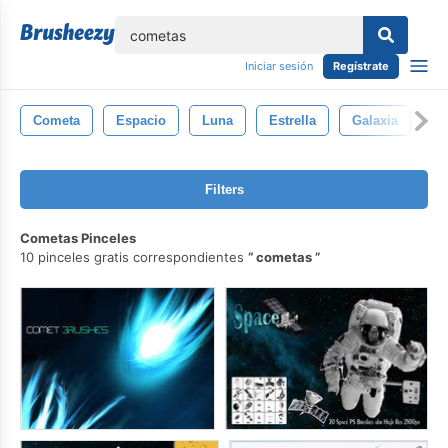
lose
Iniciar sesión
Regístrate
Cometa
Espacio
Luna
Estrella
Galaxia
Un
Filters
Cometas Pinceles
10 pinceles gratis correspondientes
cometas