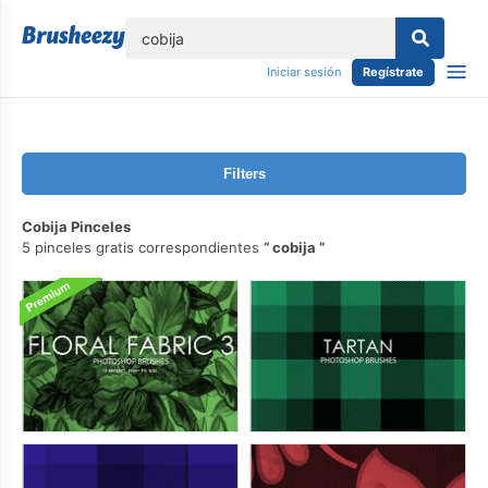
lose
Iniciar sesión
Regístrate
Filters
Cobija Pinceles
5 pinceles gratis correspondientes
cobija