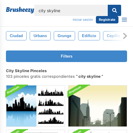
lose
Iniciar sesión
Regístrate
Ciudad
Urbano
Grunge
Edificio
Cepillo
Filters
City Skyline Pinceles
103 pinceles gratis correspondientes
city skyline