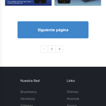
Siguiente página
1
Nuestra Red
Links
Brusheezy
Ofertas
Vecteezy
Anuncie
Videezy
Apoyo