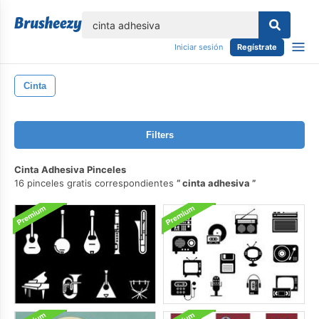
lose
Iniciar sesión
Regístrate
Cinta
Filters
Cinta Adhesiva Pinceles
16 pinceles gratis correspondientes
cinta adhesiva