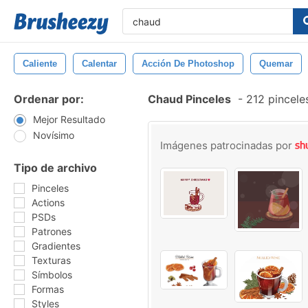
Caliente
Calentar
Acción De Photoshop
Quemar
Ordenar por:
Chaud Pinceles
-
212 pincele
Mejor Resultado
Novísimo
Imágenes patrocinadas por
Tipo de archivo
Pinceles
Actions
PSDs
Patrones
Gradientes
Texturas
Símbolos
Formas
Styles