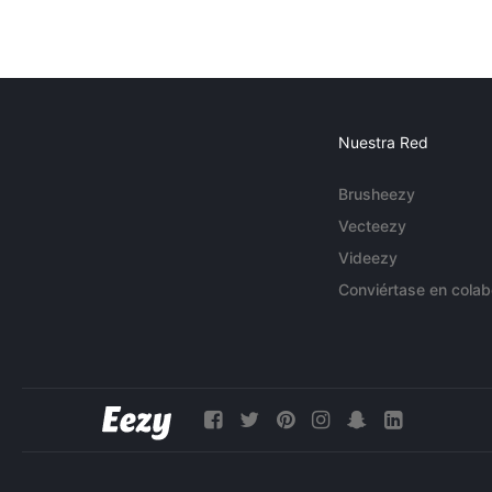
Nuestra Red
Brusheezy
Vecteezy
Videezy
Conviértase en colab