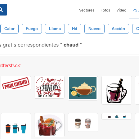
Vectores
Fotos
Vídeo
PS
Calor
Fuego
Llama
Hd
Nuevo
Acción
C
s gratis correspondientes
chaud