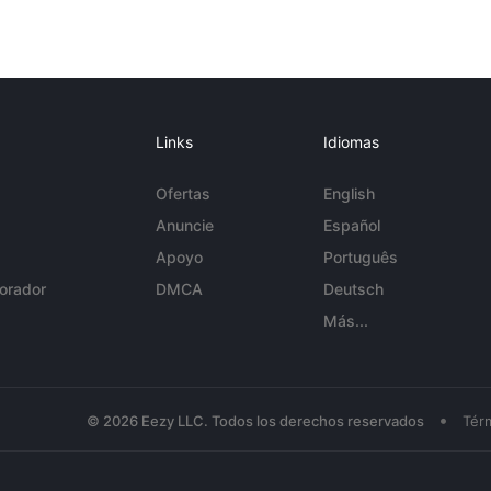
Links
Idiomas
Ofertas
English
Anuncie
Español
Apoyo
Português
orador
DMCA
Deutsch
Más...
•
© 2026 Eezy LLC. Todos los derechos reservados
Tér