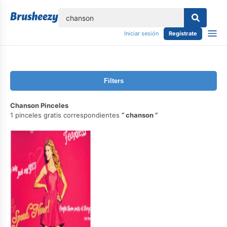
lose
Iniciar sesión
Regístrate
Filters
Chanson Pinceles
1 pinceles gratis correspondientes
chanson