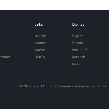
Links
Idiomas
Ofertas
English
Anuncie
Español
Apoyo
Português
orador
DMCA
Deutsch
Más...
•
© 2026 Eezy LLC. Todos los derechos reservados
Tér