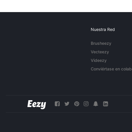
Nuestra Red
Brusheezy
Vecteezy
Videezy
Conviértase en colab