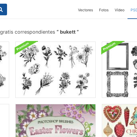
Vectores
Fotos
Vídeo
PS
 gratis correspondientes
bukett