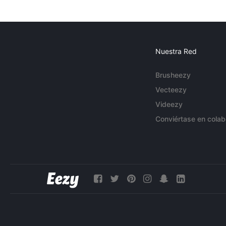
Nuestra Red
Brusheezy
Vecteezy
Videezy
Conviértase en colab