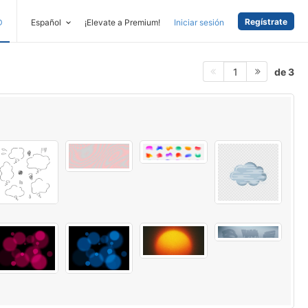
Regístrate
D
Español
¡Elevate a Premium!
Iniciar sesión
de 3
1