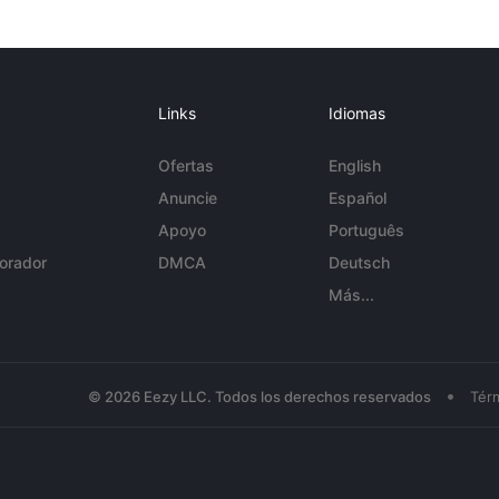
Links
Idiomas
Ofertas
English
Anuncie
Español
Apoyo
Português
orador
DMCA
Deutsch
Más...
•
© 2026 Eezy LLC. Todos los derechos reservados
Tér