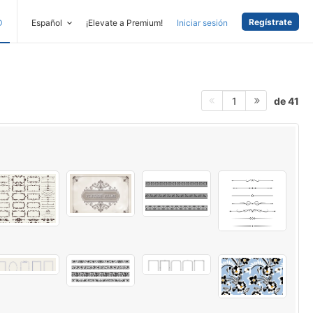
Regístrate
D
Español
¡Elevate a Premium!
Iniciar sesión
de 41
1