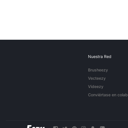
Nuestra Red
Brusheezy
Vecteezy
Videezy
Conviértase en colab