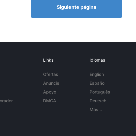
Siguiente página
Links
Idiomas
Ofertas
English
Anuncie
Español
Apoyo
Português
orador
DMCA
Deutsch
Más...