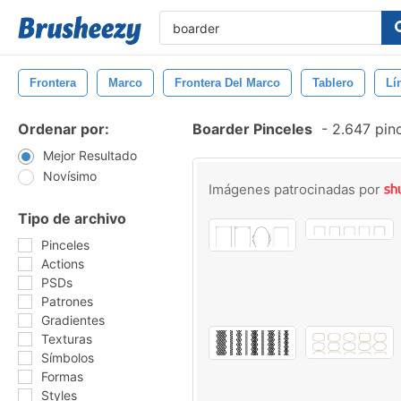
Frontera
Marco
Frontera Del Marco
Tablero
Lí
Ordenar por:
Boarder Pinceles
-
2.647 pinc
Mejor Resultado
Novísimo
Imágenes patrocinadas por
Tipo de archivo
Pinceles
Actions
PSDs
Patrones
Gradientes
Texturas
Símbolos
Formas
Styles