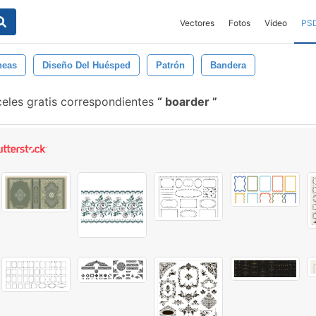
Vectores
Fotos
Vídeo
PS
neas
Diseño Del Huésped
Patrón
Bandera
eles gratis correspondientes
boarder