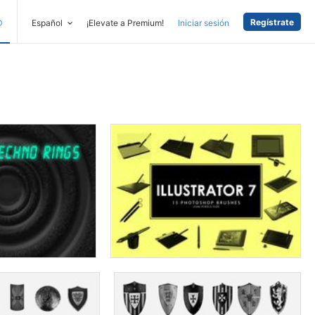
Regístrate
D
Español
¡Elevate a Premium!
Iniciar sesión