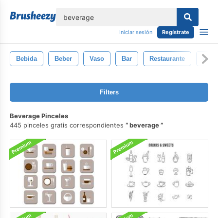
lose
Iniciar sesión
Regístrate
Bebida
Beber
Vaso
Bar
Restaurante
Conj
Filters
Beverage Pinceles
445 pinceles gratis correspondientes
beverage