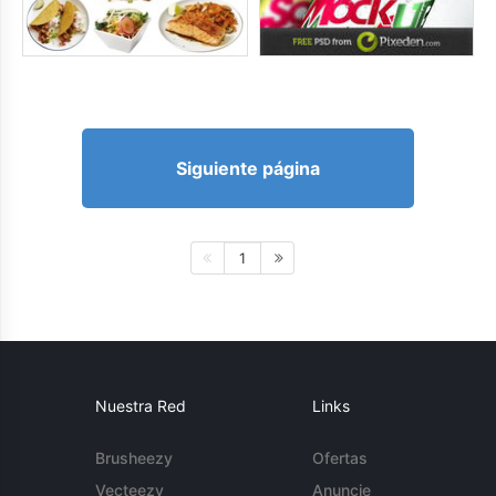
Siguiente página
1
Nuestra Red
Links
Brusheezy
Ofertas
Vecteezy
Anuncie