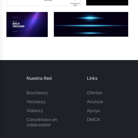
Nuestra Red
Links
Brusheezy
Ofertas
Vecteezy
Anuncie
Videezy
Apoyo
Conviértase en
DMCA
colaborador