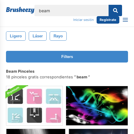
lose
Iniciar sesión
Regístrate
Ligero
Láser
Rayo
Filters
Beam Pinceles
18 pinceles gratis correspondientes
beam