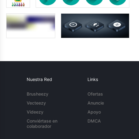
Nuestra Red
Links
Brusheezy
Ofertas
Vecteezy
Anuncie
Videezy
Apoyo
Conviértase en
DMCA
colaborador