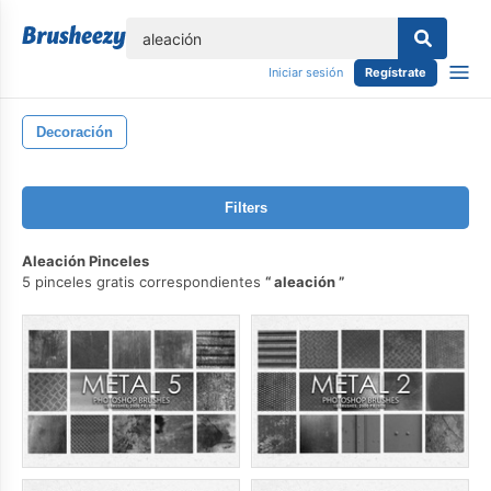
lose
Iniciar sesión
Regístrate
Decoración
Filters
Aleación Pinceles
5 pinceles gratis correspondientes
aleación